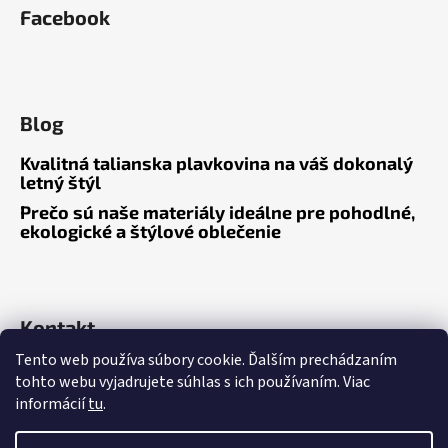
á
Facebook
p
ä
t
i
Blog
e
Kvalitná talianska plavkovina na váš dokonalý
letný štýl
Prečo sú naše materiály ideálne pre pohodlné,
ekologické a štýlové oblečenie
Kontakt
Tento web používa súbory cookie. Ďalším prechádzaním
tohto webu vyjadrujete súhlas s ich používaním. Viac
informácií
tu
.