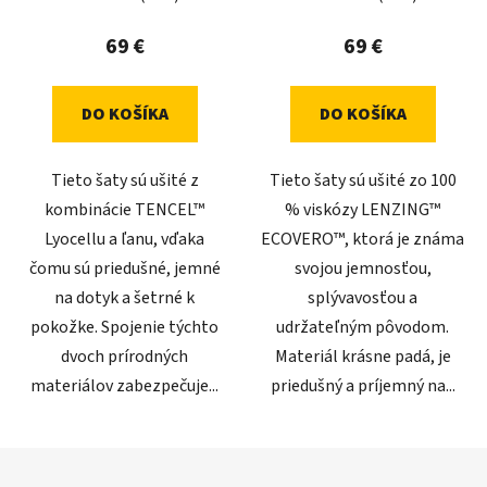
69 €
69 €
DO KOŠÍKA
DO KOŠÍKA
Tieto šaty sú ušité z
Tieto šaty sú ušité zo 100
kombinácie TENCEL™
% viskózy LENZING™
Lyocellu a ľanu, vďaka
ECOVERO™, ktorá je známa
čomu sú priedušné, jemné
svojou jemnosťou,
na dotyk a šetrné k
splývavosťou a
pokožke. Spojenie týchto
udržateľným pôvodom.
dvoch prírodných
Materiál krásne padá, je
materiálov zabezpečuje...
priedušný a príjemný na...
Z