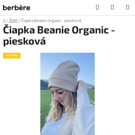
Prejsť
Hľadať
NÁKUP
na
KOŠÍK
obsah
Domov
/
ŽENY
/
Čiapka Beanie Organic - piesková
Čiapka Beanie Organic -
piesková
VÝPREDAJ