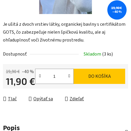
19,90 €
–40 %
Je ušitá z dvoch vrstiev látky, organickej bavlny s certifikátom
GOTS, čo zabezpečuje nielen špičkovú kvalitu, ale aj
ohľaduplnosť voči životnému prostrediu.
Dostupnosť
Skladom
(3 ks)
19,90 €
–40 %
DO KOŠÍKA
11,90 €
Jednotková cena:
Tlač
Opýtať sa
Zdieľať
Popis