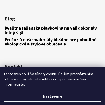
ä
t
i
Blog
e
Kvalitná talianska plavkovina na váš dokonalý
letný štýl
Prečo sú naše materiály ideálne pre pohodlné,
ekologické a štýlové oblečenie
Kontakt
Tento web používa súbory cookie. Ďalším prechádzaním
tohto webu vyjadrujete súhlas s ich používaním. Viac
informácií
tu
.
Nastavenie