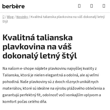
Prejsť
Hľadať
NÁKUP
na
KOŠÍK
obsah
Domov
/
Blog
/
Novinky
/
Kvalitná talianska plavkovina na váš dokonalý letný
štýl
Kvalitná talianska
plavkovina na váš
dokonalý letný štýl
Na našom e-shope nájdete plavkovinu najvyššej kvality z
Talianska, ktorá je nielen elegantná a odolná, ale aj veľmi
pohodlná. Naše plavkoviny sú z dvoch rôznych unikátnych
materiálov, ktoré sú ideálne na výrobu plážového oblečenia a
garantujú perfektný fit, odolnosť voči vonkajším vplyvom a
komfort počas celého dňa.