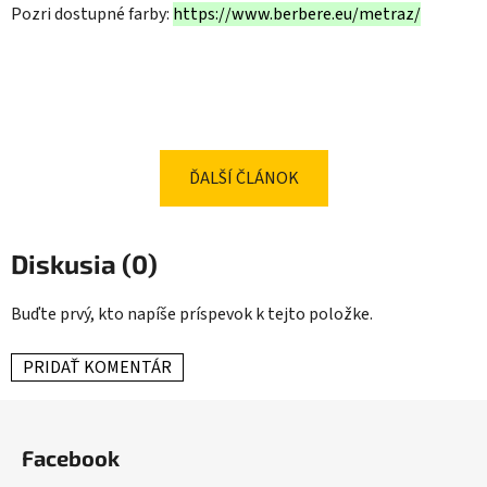
Pozri dostupné farby:
https://www.berbere.eu/metraz/
ĎALŠÍ ČLÁNOK
Diskusia (0)
Buďte prvý, kto napíše príspevok k tejto položke.
PRIDAŤ KOMENTÁR
Z
á
Facebook
p