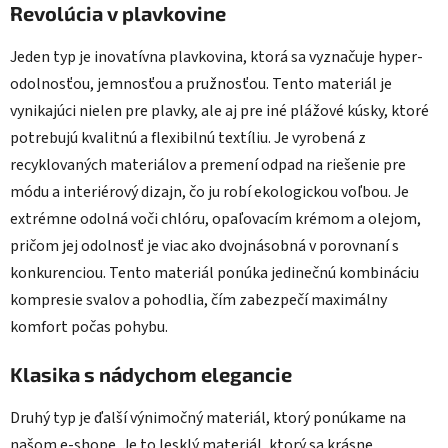
Revolúcia v plavkovine
Jeden typ je inovatívna plavkovina, ktorá sa vyznačuje hyper-
odolnosťou, jemnosťou a pružnosťou. Tento materiál je
vynikajúci nielen pre plavky, ale aj pre iné plážové kúsky, ktoré
potrebujú kvalitnú a flexibilnú textíliu. Je vyrobená z
recyklovaných materiálov a premení odpad na riešenie pre
módu a interiérový dizajn, čo ju robí ekologickou voľbou. Je
extrémne odolná voči chlóru, opaľovacím krémom a olejom,
pričom jej odolnosť je viac ako dvojnásobná v porovnaní s
konkurenciou. Tento materiál ponúka jedinečnú kombináciu
kompresie svalov a pohodlia, čím zabezpečí maximálny
komfort počas pohybu.
Klasika s nádychom elegancie
Druhý typ je ďalší výnimočný materiál, ktorý ponúkame na
našom e-shope. Je to lesklý materiál, ktorý sa krásne