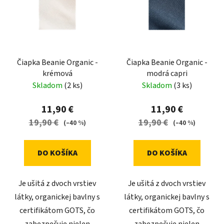
p
r
i
o
s
d
p
u
r
k
Čiapka Beanie Organic -
Čiapka Beanie Organic -
o
t
krémová
modrá capri
d
o
Skladom
(2 ks)
Skladom
(3 ks)
u
v
k
11,90 €
11,90 €
t
19,90 €
19,90 €
(–40 %)
(–40 %)
o
v
DO KOŠÍKA
DO KOŠÍKA
Je ušitá z dvoch vrstiev
Je ušitá z dvoch vrstiev
látky, organickej bavlny s
látky, organickej bavlny s
certifikátom GOTS, čo
certifikátom GOTS, čo