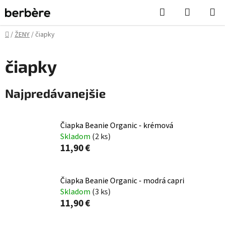
Prejsť
Hľadať
NÁKUP
na
KOŠÍK
obsah
Domov
/
ŽENY
/
čiapky
čiapky
Najpredávanejšie
Čiapka Beanie Organic - krémová
Skladom
(2 ks)
11,90 €
Čiapka Beanie Organic - modrá capri
Skladom
(3 ks)
11,90 €