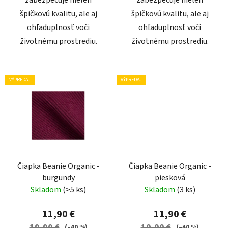
zabezpečuje nielen
zabezpečuje nielen
špičkovú kvalitu, ale aj
špičkovú kvalitu, ale aj
ohľaduplnosť voči
ohľaduplnosť voči
životnému prostrediu.
životnému prostrediu.
VÝPREDAJ
VÝPREDAJ
Čiapka Beanie Organic -
Čiapka Beanie Organic -
burgundy
piesková
Skladom
(>5 ks)
Skladom
(3 ks)
11,90 €
11,90 €
19,90 €
19,90 €
(–40 %)
(–40 %)