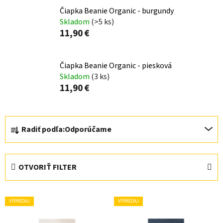
Čiapka Beanie Organic - burgundy
Skladom
(>5 ks)
11,90 €
Čiapka Beanie Organic - piesková
Skladom
(3 ks)
11,90 €
R
Radiť podľa:
Odporúčame
a
d
e
OTVORIŤ FILTER
n
i
V
e
VÝPREDAJ
VÝPREDAJ
ý
p