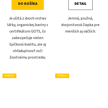
DO KOŠÍKA
DETAIL
Je ušitá z dvoch vrstiev
Jemná, pružná,
látky, organickej bavlny s
dvojvrstvová čiapka pre
certifikátom GOTS, čo
menších aj väčších.
zabezpečuje nielen
špičkovú kvalitu, ale aj
ohľaduplnosť voči
životnému prostrediu.
VÝPREDAJ
VÝPREDAJ