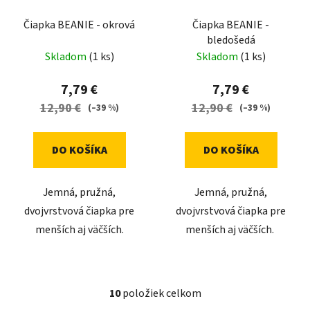
Čiapka BEANIE - okrová
Čiapka BEANIE -
bledošedá
Skladom
(1 ks)
Skladom
(1 ks)
7,79 €
7,79 €
12,90 €
12,90 €
(–39 %)
(–39 %)
DO KOŠÍKA
DO KOŠÍKA
Jemná, pružná,
Jemná, pružná,
dvojvrstvová čiapka pre
dvojvrstvová čiapka pre
menších aj väčších.
menších aj väčších.
10
položiek celkom
O