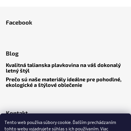
v
l
Z
á
á
d
Facebook
p
a
ä
c
t
i
i
e
Blog
p
e
r
Kvalitná talianska plavkovina na váš dokonalý
v
letný štýl
k
Prečo sú naše materiály ideálne pre pohodlné,
y
ekologické a štýlové oblečenie
v
ý
p
i
s
Kontakt
u
Tento web používa súbory cookie. Ďalším prechádzaním
tohto webu vyjadrujete súhlas s ich používaním. Viac