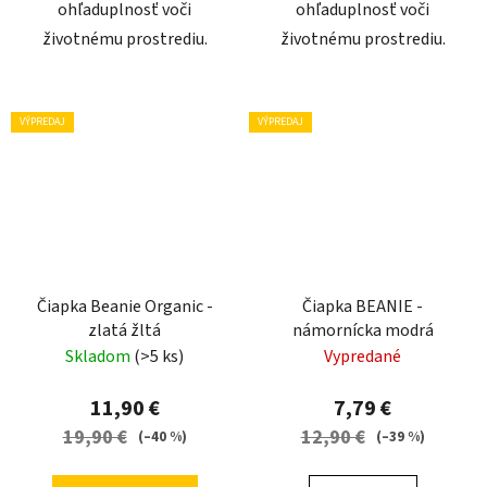
ohľaduplnosť voči
ohľaduplnosť voči
životnému prostrediu.
životnému prostrediu.
VÝPREDAJ
VÝPREDAJ
Čiapka Beanie Organic -
Čiapka BEANIE -
zlatá žltá
námornícka modrá
Skladom
(>5 ks)
Vypredané
11,90 €
7,79 €
19,90 €
12,90 €
(–40 %)
(–39 %)