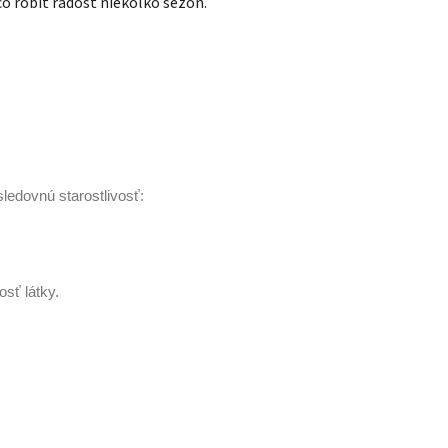
o robiť radosť niekoľko sezón.
ledovnú starostlivosť:
osť látky.