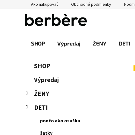
Prejsť
Ako nakupovať
Obchodné podmienky
Podmi
na
obsah
SHOP
Výpredaj
ŽENY
DETI
B
K
Preskočiť
SHOP
a
kategórie
o
t
č
Výpredaj
e
n
g
ŽENY
ý
ó
p
r
DETI
i
a
e
n
pončo ako osuška
e
l
šatky