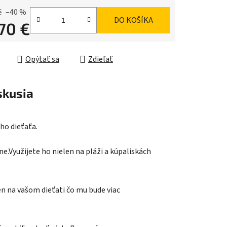
€
–40 %
DO KOŠÍKA
,70 €
ková cena:
Opýtať sa
Zdieľať
skusia
ho dieťaťa.
ne.Využijete ho nielen na pláži a kúpaliskách
n na vašom dieťati čo mu bude viac