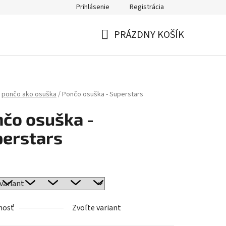
Prihlásenie
Registrácia
PRÁZDNY KOŠÍK
NÁKUPNÝ
KOŠÍK
pončo ako osuška
/
Pončo osuška - Superstars
čo osuška -
erstars
nosť
Zvoľte variant