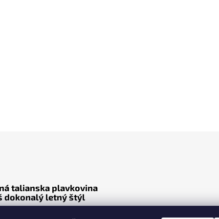
tná talianska plavkovina
š dokonalý letný štýl
 sú naše materiály