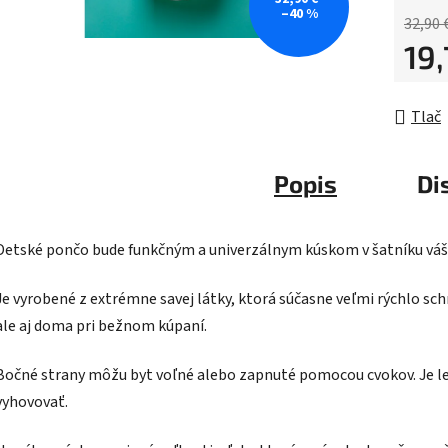
–40 %
32,90 
19
Jednot
Tlač
Popis
Di
Detské pončo bude funkčným a univerzálnym kúskom v šatníku váš
Je vyrobené z extrémne savej látky, ktorá súčasne veľmi rýchlo sch
ale aj doma pri bežnom kúpaní.
Bočné strany môžu byt voľné alebo zapnuté pomocou cvokov. Je le
vyhovovať.