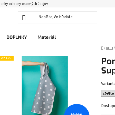
enky ochrany osobných údajov
DOPLNKY
Materiál
Domov
/
DETI
/
Pon
VÝPREDAJ
Sup
Variant:
Dostup
32,90 €