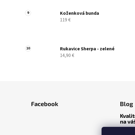
Koženková bunda
119 €
Rukavice Sherpa - zelené
14,90 €
Z
á
Facebook
Blog
p
ä
Kvali
t
na vá
i
Prečo