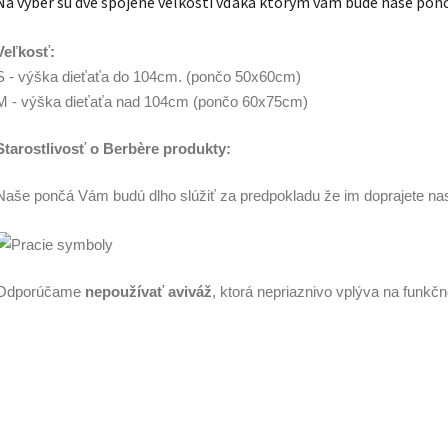
Na výber sú dve spojené veľkosti vďaka ktorým vám bude naše ponč
Veľkosť:
S - výška dieťaťa do 104cm. (pončo 50x60cm)
M - výška dieťaťa nad 104cm (pončo 60x75cm)
Starostlivosť o Berbère produkty:
Naše pončá Vám budú dlho slúžiť za predpokladu že im doprajete nas
Odporúčame
nepoužívať aviváž
, ktorá nepriaznivo vplýva na funkčn