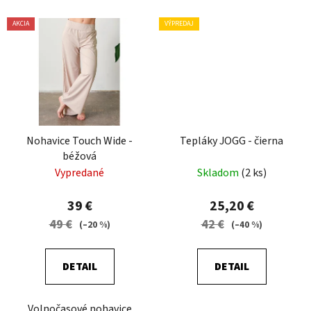
AKCIA
VÝPREDAJ
Nohavice Touch Wide -
Tepláky JOGG - čierna
béžová
Vypredané
Skladom
(2 ks)
39 €
25,20 €
49 €
42 €
(–20 %)
(–40 %)
DETAIL
DETAIL
Volnočasové nohavice