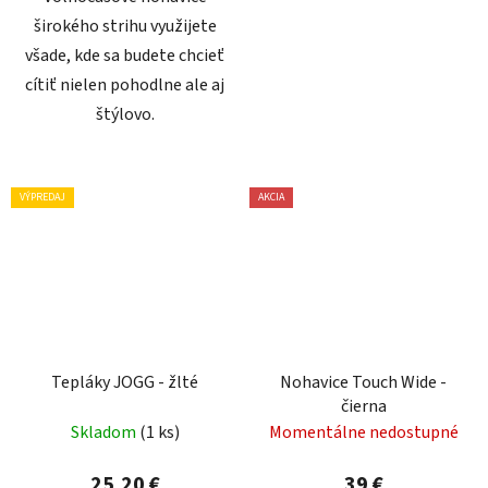
širokého strihu využijete
všade, kde sa budete chcieť
cítiť nielen pohodlne ale aj
štýlovo.
VÝPREDAJ
AKCIA
Tepláky JOGG - žlté
Nohavice Touch Wide -
čierna
Skladom
(1 ks)
Momentálne nedostupné
25,20 €
39 €