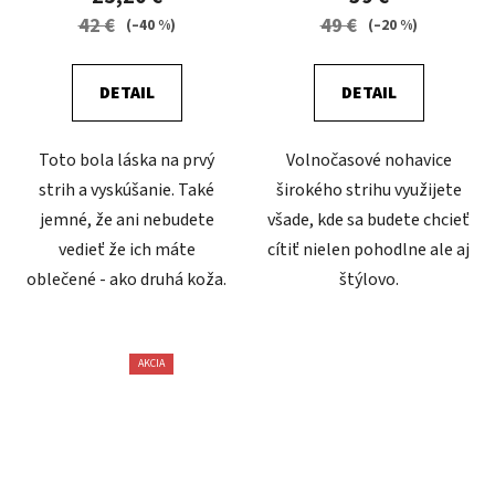
42 €
49 €
(–40 %)
(–20 %)
DETAIL
DETAIL
Toto bola láska na prvý
Volnočasové nohavice
strih a vyskúšanie. Také
širokého strihu využijete
jemné, že ani nebudete
všade, kde sa budete chcieť
vedieť že ich máte
cítiť nielen pohodlne ale aj
oblečené - ako druhá koža.
štýlovo.
AKCIA