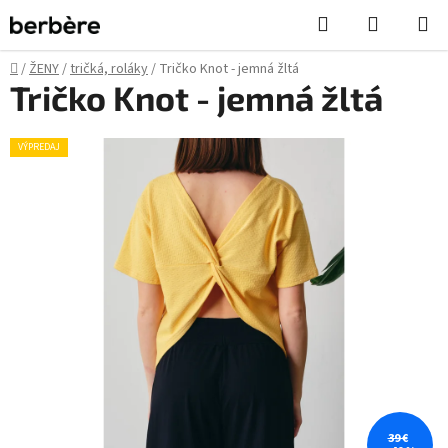
Prejsť
Hľadať
NÁKUP
na
KOŠÍK
obsah
Domov
/
ŽENY
/
tričká, roláky
/
Tričko Knot - jemná žltá
Tričko Knot - jemná žltá
VÝPREDAJ
39 €