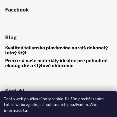
á
Facebook
p
ä
t
i
Blog
e
Kvalitná talianska plavkovina na váš dokonalý
letný štýl
Prečo sú naše materiály ideálne pre pohodlné,
ekologické a štýlové oblečenie
Kontakt
Tento web používa súbory cookie. Ďalším prechádzaním
tohto webu vyjadrujete súhlas s ich používaním. Viac
informácií
tu
.